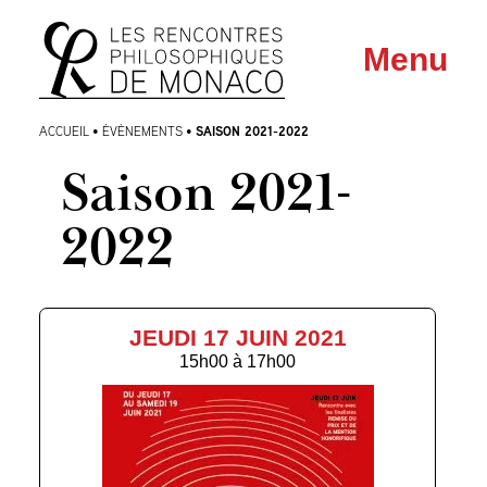
Aller
Aller au
Menu
au
contenu
menu
SAISON 2021-2022
ACCUEIL
•
ÉVÈNEMENTS
•
Saison 2021-
2022
JEUDI 17 JUIN 2021
15h00
à
17h00