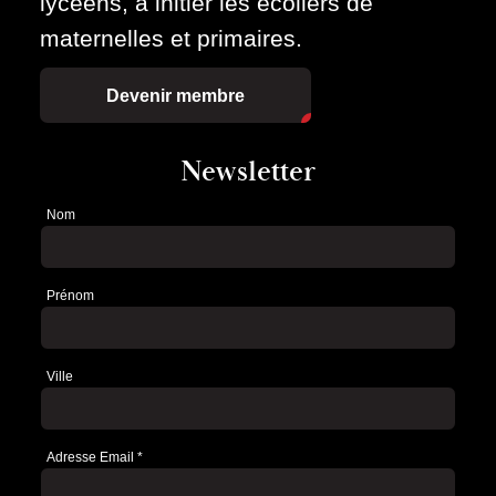
lycéens, à initier les écoliers de
maternelles et primaires.
Devenir membre
Newsletter
Nom
Newsletter
Prénom
Ville
Adresse Email
*