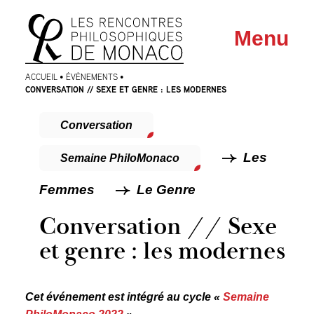
Aller
Aller au
Menu
au
contenu
menu
ACCUEIL
•
ÉVÈNEMENTS
•
CONVERSATION // SEXE ET GENRE : LES MODERNES
Conversation
Les
Semaine PhiloMonaco
Femmes
Le Genre
Conversation // Sexe
et genre : les modernes
Cet événement est intégré au cycle «
Semaine