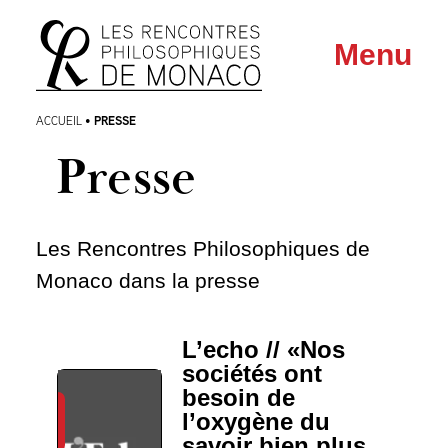
Aller
Aller au
Menu
au
contenu
menu
PRESSE
ACCUEIL
•
Presse
Les Rencontres Philosophiques de
Monaco dans la presse
L’echo // «Nos
sociétés ont
besoin de
l’oxygène du
savoir bien plus