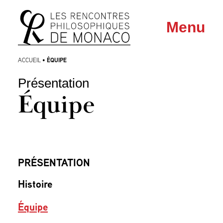
Aller
Aller au
Menu
au
contenu
menu
ÉQUIPE
ACCUEIL
•
Présentation
Équipe
PRÉSENTATION
Histoire
Équipe