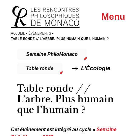
Aller
Aller au
Menu
au
contenu
menu
ACCUEIL
•
ÉVÈNEMENTS
•
TABLE RONDE // L’ARBRE. PLUS HUMAIN QUE L’HUMAIN ?
Semaine PhiloMonaco
L’Écologie
Table ronde
Table ronde //
L’arbre. Plus humain
que l’humain ?
Cet événement est intégré au cycle «
Semaine