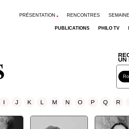
PRÉSENTATION
RENCONTRES
SEMAINE
PUBLICATIONS
PHILO TV
s
RE
UN
I
J
K
L
M
N
O
P
Q
R