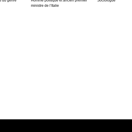
s du genre
Homme politique et ancien premier
Sociologue
ministre de l’Italie