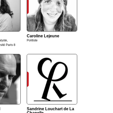
Caroline Lejeune
lyste,
Politiste
sité Paris 8
d
Sandrine Louchart de La
Chapelle