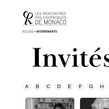
Aller
Aller au
au
contenu
menu
INTERVENANTS
ACCUEIL
•
Invité
A
B
C
D
E
F
G
H