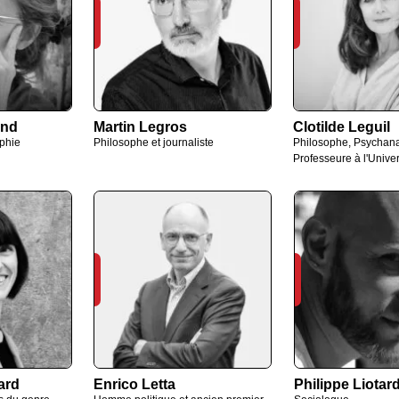
and
Martin Legros
Clotilde Leguil
phie
Philosophe et journaliste
Philosophe, Psychana
Professeure à l'Univer
ard
Enrico Letta
Philippe Liotar