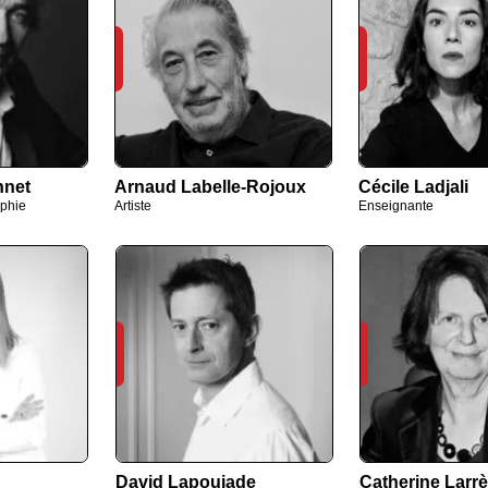
nnet
Arnaud Labelle-Rojoux
Cécile Ladjali
ophie
Artiste
Enseignante
David Lapoujade
Catherine Larrè