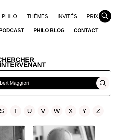
Rechercher
 PHILO
THÈMES
INVITÉS
PRIX
PODCAST
PHILO BLOG
CONTACT
CHERCHER
 INTERVENANT
Rechercher
S
T
U
V
W
X
Y
Z