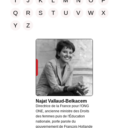
I
J
K
L
M
N
O
P
Q
R
S
T
U
V
W
X
Y
Z
Najat Vallaud-Belkacem
Directrice de la France pour l'ONG
ONE, ancienne ministre des Droits
des femmes puis de l'Éducation
nationale, porte parole du
gouvernement de François Hollande