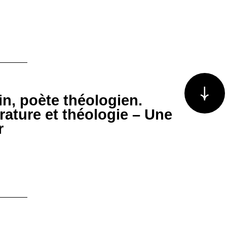
Voir plus/m
n, poète théologien.
rature et théologie – Une
r