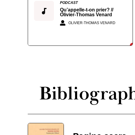
PODCAST
Qu’appelle-t-on prier? //
Olivier-Thomas Venard
OLIVIER-THOMAS VENARD
Bibliograp