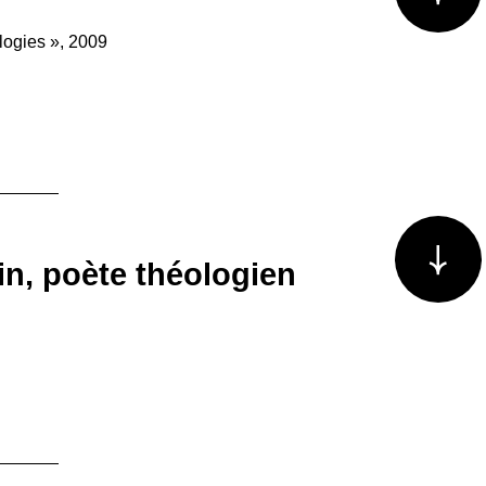
ologies », 2009
Voir plus/m
n, poète théologien