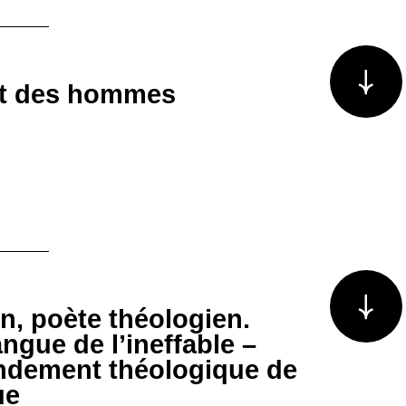
Voir plus/m
 et des hommes
Voir plus/m
, poète théologien.
ngue de l’ineffable –
ondement théologique de
ue