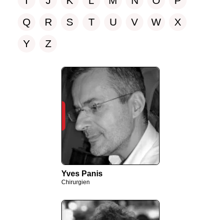
I
J
K
L
M
N
O
P
Q
R
S
T
U
V
W
X
Y
Z
Yves Panis
Chirurgien