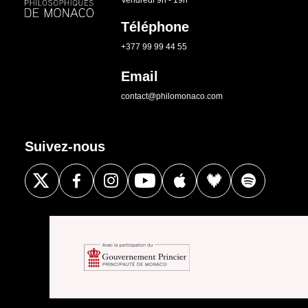
Téléphone
+377 99 99 44 55
Email
contact@philomonaco.com
Suivez-nous
L’Association des Rencontres philosophiques de Monaco est
particulièrement attentive aux besoins des utilisateurs du site. Pour
cette raison, l’Association des Rencontres philosophiques de Monaco
utilise des cookies. Le cookie a pour but de signaler votre passage
sur ce site. Les cookies ne sont donc utilisés par philomonaco.com
que dans le but d’améliorer le service personnalisé qui vous est
destiné.
À quoi servent ces cookies ?
Partage de données avec Google