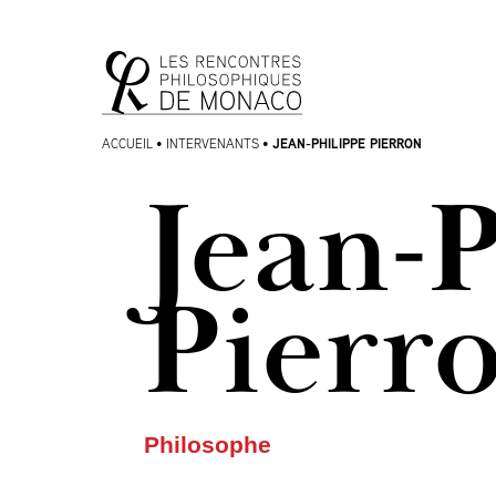
Aller
Aller au
au
contenu
menu
JEAN-PHILIPPE PIERRON
ACCUEIL
•
INTERVENANTS
•
Jean-P
Pierr
Philosophe