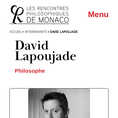
Aller
Aller au
Menu
au
contenu
menu
DAVID LAPOUJADE
ACCUEIL
•
INTERVENANTS
•
David
Lapoujade
Philosophe