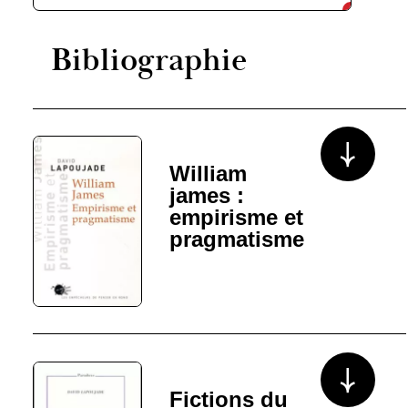
Bibliographie
Voir plus/mo
William
james :
empirisme et
pragmatisme
Voir plus/mo
Fictions du