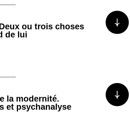
Voir plus/m
 Deux ou trois choses
 de lui
Voir plus/m
e la modernité.
es et psychanalyse