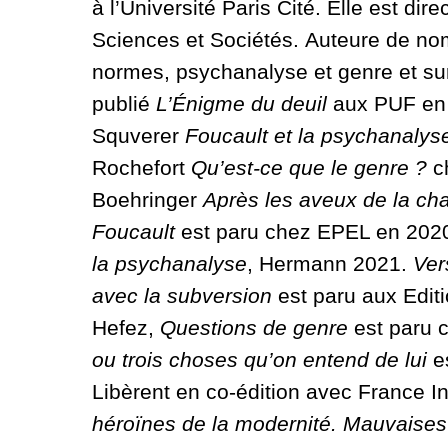
à l’Université Paris Cité. Elle est dir
Sciences et Sociétés. Auteure de nom
normes, psychanalyse et genre et sur l
publié
L’Énigme du deuil
aux PUF en 
Squverer
Foucault et la psychanalys
Rochefort
Qu’est-ce que le genre ?
c
Boehringer
Après les aveux de la cha
Foucault
est paru chez EPEL en 2020.
la psychanalyse
, Hermann 2021.
Ver
avec la subversion
est paru aux Edit
Hefez,
Questions de genre
est paru 
ou trois choses qu’on entend de lui
es
Libèrent en co-édition avec France I
héroïnes de la modernité. Mauvaises 