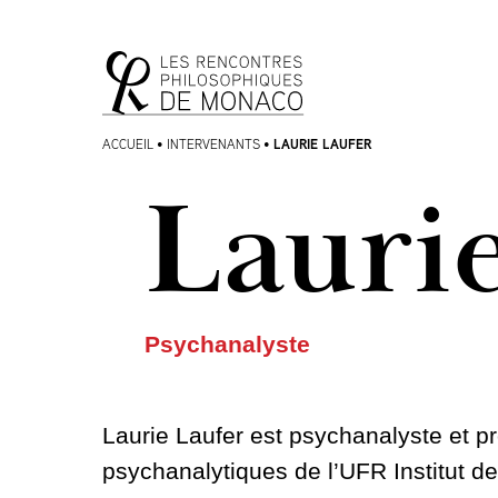
Aller
Aller au
au
contenu
menu
LAURIE LAUFER
ACCUEIL
•
INTERVENANTS
•
Lauri
Psychanalyste
Laurie Laufer est psychanalyste et 
psychanalytiques de l’UFR Institut 