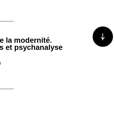
Voir plus/m
e la modernité.
es et psychanalyse
5