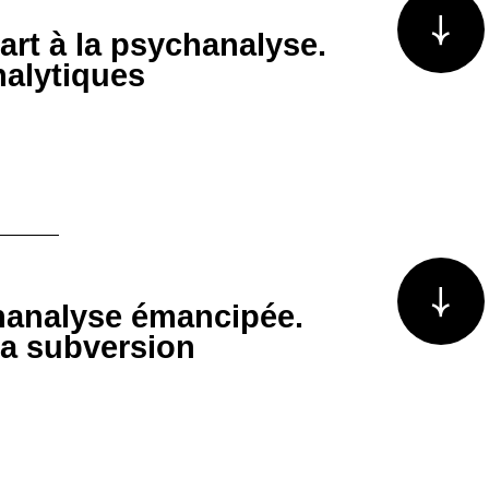
art à la psychanalyse.
nalytiques
Voir plus/m
hanalyse émancipée.
la subversion