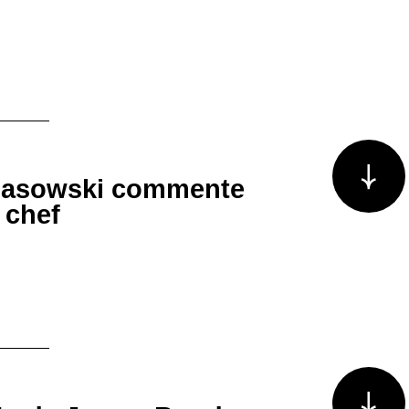
Voir plus/m
Lasowski commente
 chef
Voir plus/m