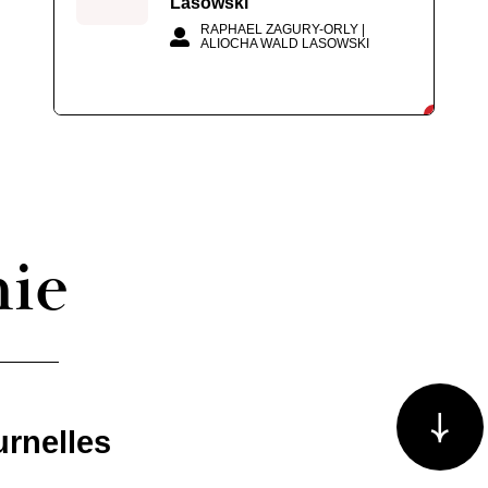
Lasowski
RAPHAEL ZAGURY-ORLY |
ALIOCHA WALD LASOWSKI
hie
Voir plus/m
urnelles