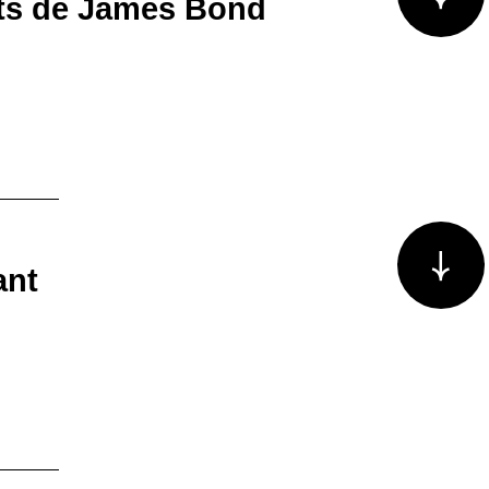
ets de James Bond
Voir plus/m
ant