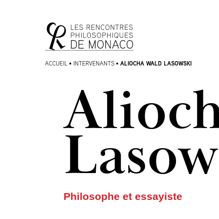
Aller
Aller au
au
contenu
menu
ALIOCHA WALD LASOWSKI
ACCUEIL
•
INTERVENANTS
•
Alioc
Lasow
Philosophe et essayiste