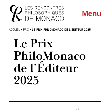
Aller
Aller au
Menu
au
contenu
menu
LE PRIX PHILOMONACO DE L’ÉDITEUR 2025
ACCUEIL
•
PRIX
•
Le Prix
PhiloMonaco
de l’Éditeur
2025