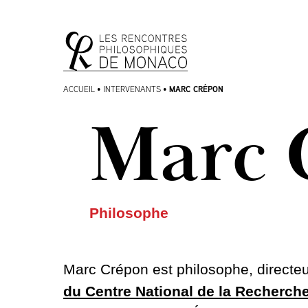
Aller
Aller au
au
contenu
menu
MARC CRÉPON
ACCUEIL
•
INTERVENANTS
•
Marc 
Philosophe
Marc Crépon est philosophe, directe
du Centre National de la Recherche