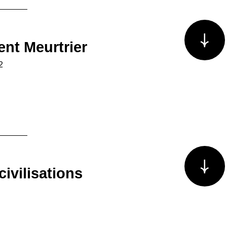
Voir plus/m
nt Meurtrier
2
Voir plus/m
ivilisations