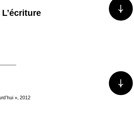
L’écriture
Voir plus/m
urd’hui », 2012