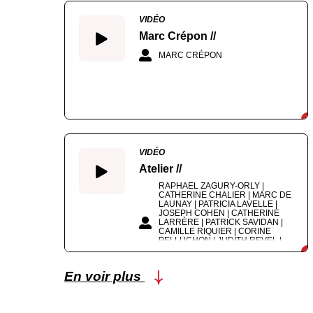
VIDÉO
Marc Crépon //
MARC CRÉPON
VIDÉO
Atelier //
RAPHAEL ZAGURY-ORLY |
CATHERINE CHALIER | MARC DE
LAUNAY | PATRICIA LAVELLE |
JOSEPH COHEN | CATHERINE
LARRÈRE | PATRICK SAVIDAN |
CAMILLE RIQUIER | CORINE
PELLUCHON | JUDITH REVEL |
ÉTIENNE BIMBENET | ROBERT
MAGGIORI | MARC CRÉPON
En voir plus