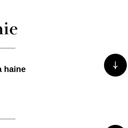
hie
Voir plus/m
a haine
Voir plus/m