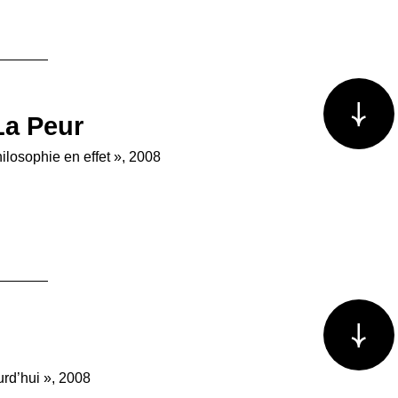
Voir plus/m
La Peur
hilosophie en effet », 2008
Voir plus/m
urd’hui », 2008