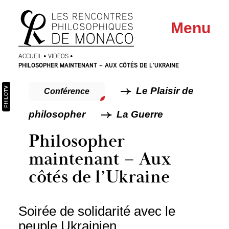
Aller
Aller au
Menu
au
contenu
menu
ACCUEIL
•
VIDÉOS
•
PHILOSOPHER MAINTENANT – AUX CÔTÉS DE L’UKRAINE
TV
Le Plaisir de
Conférence
PHILO
philosopher
La Guerre
Philosopher
maintenant – Aux
côtés de l’Ukraine
Soirée de solidarité avec le
peuple Ukrainien