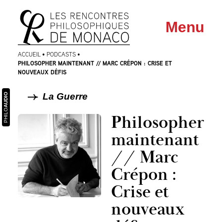
Aller
Aller au
Menu
au
contenu
menu
ACCUEIL
•
PODCASTS
•
PHILOSOPHER MAINTENANT // MARC CRÉPON : CRISE ET
NOUVEAUX DÉFIS
La Guerre
AUDIO
PHILO
Philosopher
maintenant
// Marc
Crépon :
Crise et
nouveaux