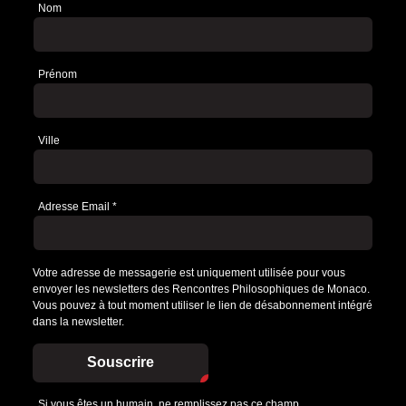
Nom
Newsletter
Prénom
Ville
Adresse Email
*
Votre adresse de messagerie est uniquement utilisée pour vous
envoyer les newsletters des Rencontres Philosophiques de Monaco.
Vous pouvez à tout moment utiliser le lien de désabonnement intégré
dans la newsletter.
Souscrire
Si vous êtes un humain, ne remplissez pas ce champ.