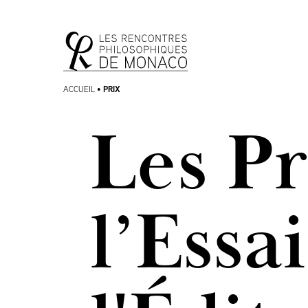
Aller
Aller au
au
contenu
menu
PRIX
ACCUEIL
•
Les Pr
l’Essai