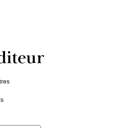
diteur
tres
ts