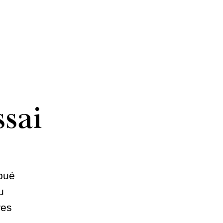
ssai
ibué
u
res