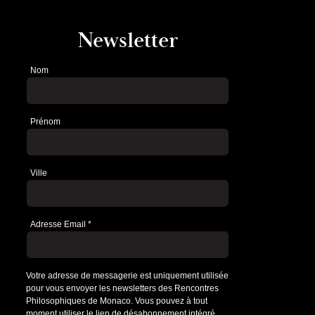
Newsletter
Nom
Newsletter
Prénom
Ville
Adresse Email
*
Votre adresse de messagerie est uniquement utilisée
pour vous envoyer les newsletters des Rencontres
Philosophiques de Monaco. Vous pouvez à tout
moment utiliser le lien de désabonnement intégré