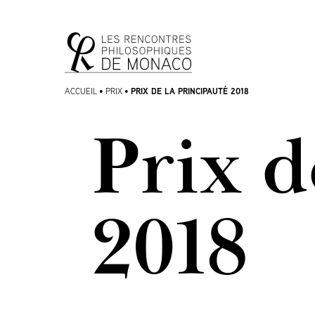
Aller
Aller au
au
contenu
menu
PRIX DE LA PRINCIPAUTÉ 2018
ACCUEIL
•
PRIX
•
Prix d
2018