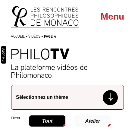
Aller
Aller au
Menu
au
contenu
menu
PAGE 4
ACCUEIL
•
VIDÉOS
•
TV
PHILO
TV
PHILO
La plateforme vidéos de
Philomonaco
Filtrer
Tout
Atelier