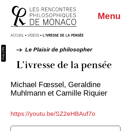
Aller
Aller au
Menu
au
contenu
menu
L’IVRESSE DE LA PENSÉE
ACCUEIL
•
VIDÉOS
•
Le Plaisir de philosopher
TV
PHILO
L’ivresse de la pensée
Michael Fœssel, Geraldine
Muhlmann et Camille Riquier
https://youtu.be/SZ2eHBAuf7o