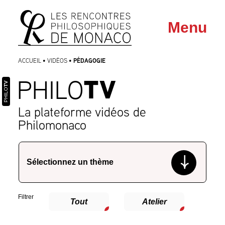
Aller
Aller au
Menu
au
contenu
menu
PÉDAGOGIE
ACCUEIL
•
VIDÉOS
•
TV
PHILO
TV
PHILO
La plateforme vidéos de
Philomonaco
Filtrer
Tout
Atelier