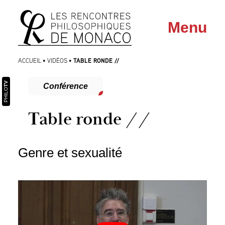
Aller
Aller au
Menu
au
contenu
menu
TABLE RONDE //
ACCUEIL
•
VIDÉOS
•
TV
Conférence
PHILO
Table ronde //
Genre et sexualité