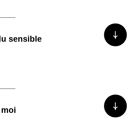
Voir plus/m
du sensible
Voir plus/m
 moi