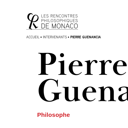
Aller
Aller au
au
contenu
menu
PIERRE GUENANCIA
ACCUEIL
•
INTERVENANTS
•
Pierr
Guena
Philosophe