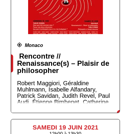
Monaco
Rencontre //
Renaissance(s) – Plaisir de
philosopher
Robert Maggiori, Géraldine
Muhlmann, Isabelle Alfandary,
Patrick Savidan, Judith Revel, Paul
Audi, Étienne Bimbenet, Catherine
Chalier, Sandra Laugier, Claire
Marin, Camille Riquier
SAMEDI 19 JUIN 2021
12h00
à
13h30