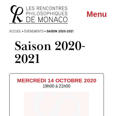
Aller
Aller au
Menu
au
contenu
menu
SAISON 2020-2021
ACCUEIL
•
ÉVÈNEMENTS
•
Saison 2020-
2021
MERCREDI 14 OCTOBRE 2020
19h00
à
21h00