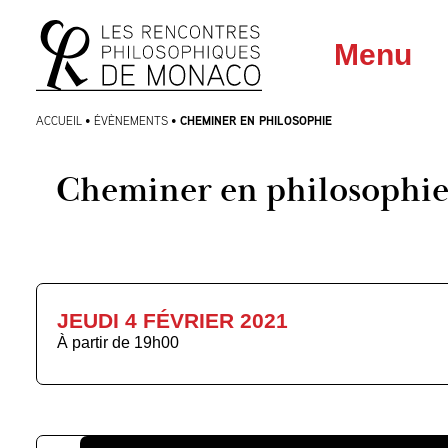
Aller
Aller au
Menu
au
contenu
menu
CHEMINER EN PHILOSOPHIE
ACCUEIL
•
ÉVÈNEMENTS
•
Cheminer en philosophi
JEUDI 4 FÉVRIER 2021
À partir de
19h00