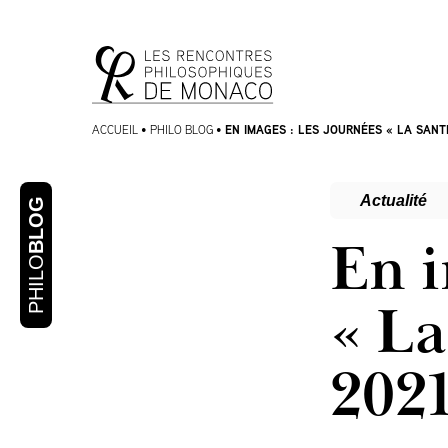
Aller
Aller au
au
contenu
menu
EN IMAGES : LES JOURNÉES « LA SANT
ACCUEIL
•
PHILO BLOG
•
Actualité
BLOG
En i
PHILO
« La
202