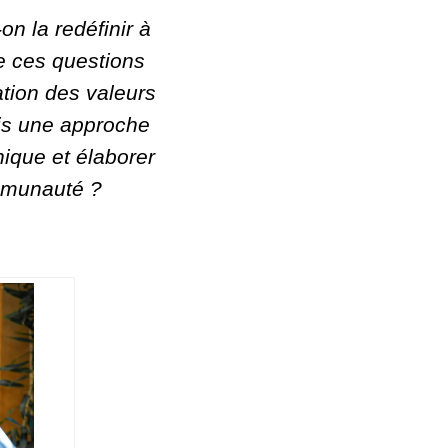
n la redéfinir à
e ces questions
lation des valeurs
uis une approche
hique et élaborer
e communauté ?