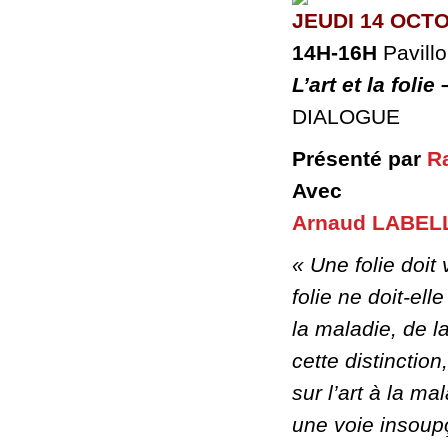
JEUDI 14 OCT
14H-16H
Pavill
L’art et la foli
DIALOGUE
Présenté par
R
Avec
Arnaud LABEL
« Une folie doit
folie ne doit-ell
la maladie, de l
cette distinction
sur l’art à la ma
une voie insoup