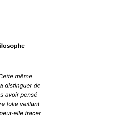
ilosophe
. Cette même
la distinguer de
ès avoir pensé
 folie veillant
peut-elle tracer
?