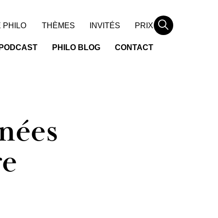
Rechercher
 PHILO
THÈMES
INVITÉS
PRIX
PODCAST
PHILO BLOG
CONTACT
rnées
re