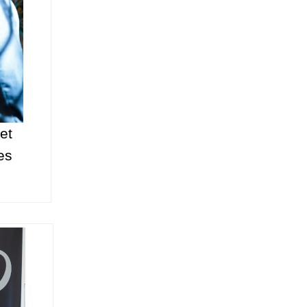
et
es