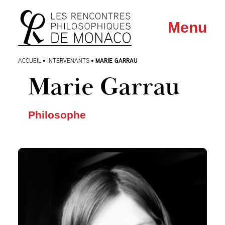
Aller
Aller au
Menu
au
contenu
menu
MARIE GARRAU
ACCUEIL
•
INTERVENANTS
•
Marie Garrau
Philosophe