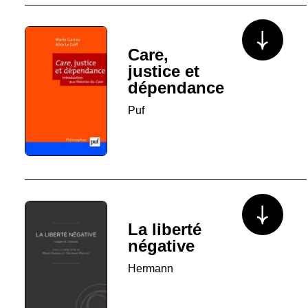
Voir plus/mo
Care,
justice et
dépendance
Puf
Voir plus/mo
La liberté
négative
Hermann