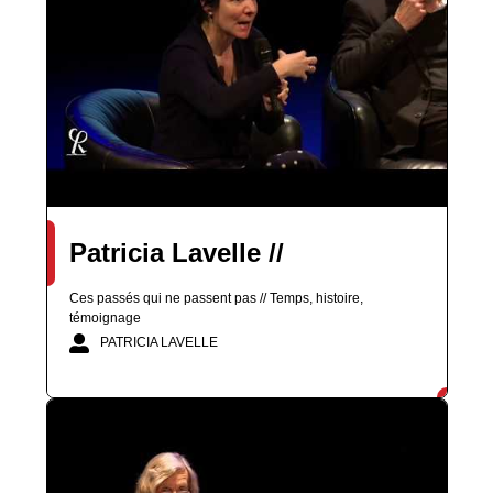
Patricia Lavelle //
Ces passés qui ne passent pas // Temps, histoire,
témoignage
PATRICIA LAVELLE