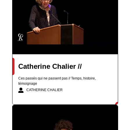
Catherine Chalier //
Ces passés qui ne passent pas // Temps, histoire,
témoignage
CATHERINE CHALIER