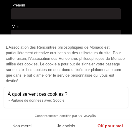
Prénom
Ville
L’Association des Rencontres philosophiques de Monaco est
Adresse Email
*
particulièrement attentive aux besoins des utilisateurs du site. Pour
cette raison, l’Association des Rencontres philosophiques de Monaco
utilise des cookies. Le cookie a pour but de signaler votre passage
sur ce site. Les cookies ne sont donc utilisés par philomonaco.com
Votre adresse de messagerie est uniquement utilisée pour vous
que dans le but d’améliorer le service personnalisé qui vous est
envoyer les newsletters des Rencontres Philosophiques de Monaco.
Vous pouvez à tout moment utiliser le lien de désabonnement intégré
destiné.
dans la newsletter.
À quoi servent ces cookies ?
Souscrire
Partage de données avec Google
Consentements certifiés par
Non merci
Je choisis
OK pour moi
Présentation
Rencontres