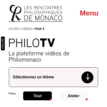
Aller
Aller au
Menu
au
contenu
menu
PAGE 8
ACCUEIL
•
VIDÉOS
•
TV
PHILO
TV
PHILO
La plateforme vidéos de
Philomonaco
Filtrer
Tout
Atelier