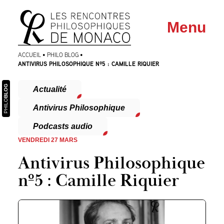
Aller
Aller au
Menu
au
contenu
menu
ACCUEIL
•
PHILO BLOG
•
ANTIVIRUS PHILOSOPHIQUE Nº5 : CAMILLE RIQUIER
BLOG
Actualité
PHILO
Antivirus Philosophique
Podcasts audio
VENDREDI 27 MARS
Antivirus Philosophique
nº5 : Camille Riquier