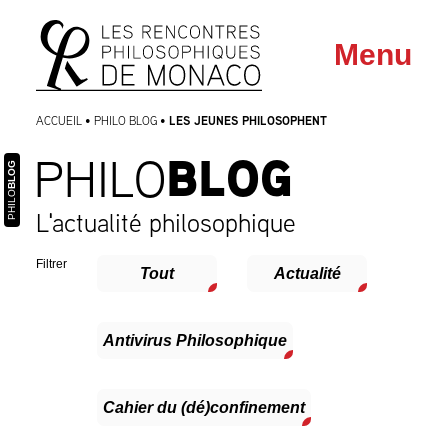
Aller
Aller au
Menu
au
contenu
menu
LES JEUNES PHILOSOPHENT
ACCUEIL
•
PHILO BLOG
•
BLOG
PHILO
BLOG
PHILO
L'actualité philosophique
Filtrer
Tout
Actualité
Antivirus Philosophique
Cahier du (dé)confinement