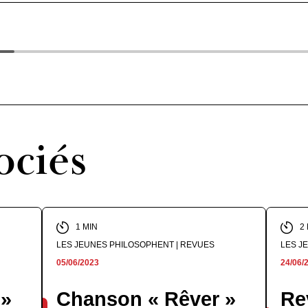
ociés
1 MIN
2
LES JEUNES PHILOSOPHENT | REVUES
LES J
05/06/2023
24/06/
 »
Chanson « Rêver »
Re