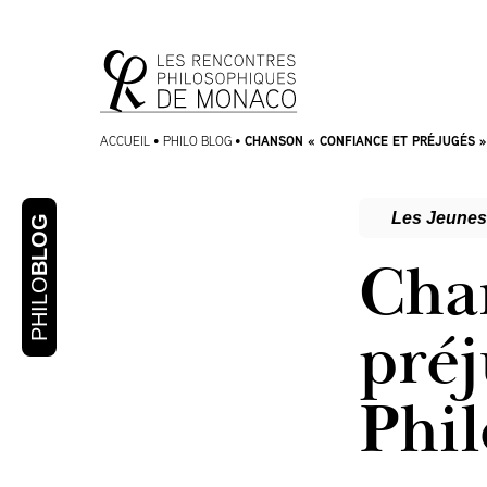
Aller
Aller au
au
contenu
menu
CHANSON « CONFIANCE ET PRÉJUGÉS »
ACCUEIL
•
PHILO BLOG
•
Les Jeunes
BLOG
Cha
PHILO
préj
Phi