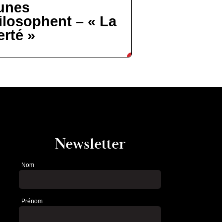
unes
ilosophent – « La
erté »
Newsletter
Nom
Newsletter
Prénom