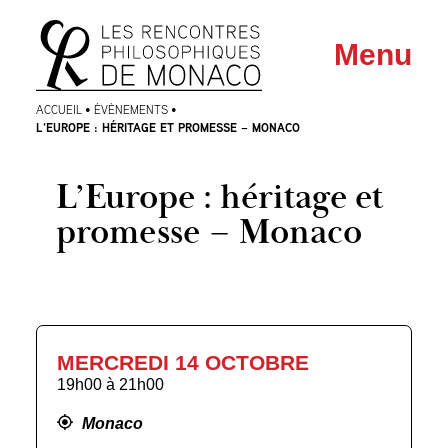
Aller
Aller au
Menu
au
contenu
menu
ACCUEIL
•
ÉVÈNEMENTS
•
L’EUROPE : HÉRITAGE ET PROMESSE – MONACO
L’Europe : héritage et
promesse – Monaco
MERCREDI 14 OCTOBRE
19h00
à
21h00
Monaco