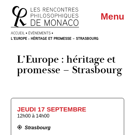
Aller
Aller au
Menu
au
contenu
menu
ACCUEIL
•
ÉVÈNEMENTS
•
L’EUROPE : HÉRITAGE ET PROMESSE – STRASBOURG
L’Europe : héritage et
promesse – Strasbourg
JEUDI 17 SEPTEMBRE
12h00
à
14h00
Strasbourg