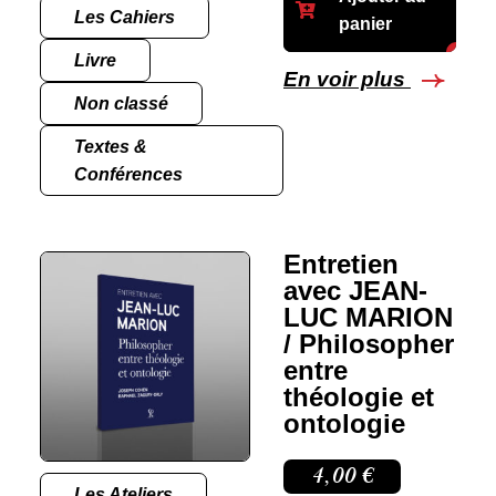
Les Cahiers
panier
Livre
En voir plus
Non classé
Textes &
Conférences
Entretien
avec JEAN-
LUC MARION
/ Philosopher
entre
théologie et
ontologie
4,00
€
Les Ateliers