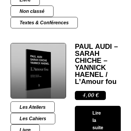
Non classé
Textes & Conférences
PAUL AUDI –
SARAH
CHICHE –
YANNICK
HAENEL /
L’Amour fou
4,00
€
Les Ateliers
Lire
Les Cahiers
la
suite
Livre