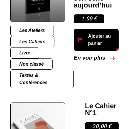
aujourd’hui
4,00
€
Les Ateliers
Ajouter au
Les Cahiers
panier
Livre
En voir plus
Non classé
Textes &
Conférences
Le Cahier
N°1
20,00
€