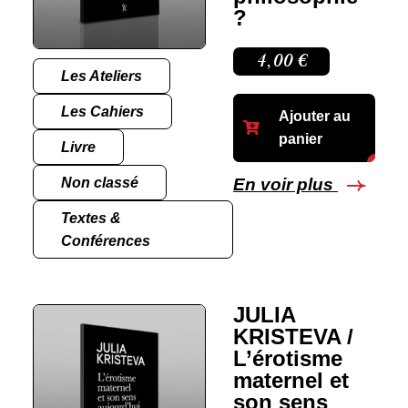
?
4,00
€
Les Ateliers
Les Cahiers
Ajouter au
panier
Livre
Non classé
En voir plus
Textes &
Conférences
JULIA
KRISTEVA /
L’érotisme
maternel et
son sens