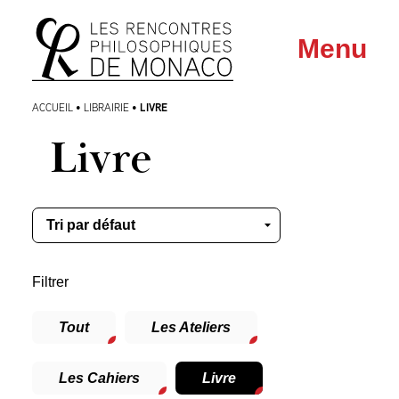
Aller
Aller au
Menu
au
contenu
menu
LIVRE
ACCUEIL
•
LIBRAIRIE
•
Livre
Filtrer
Tout
Les Ateliers
Les Cahiers
Livre