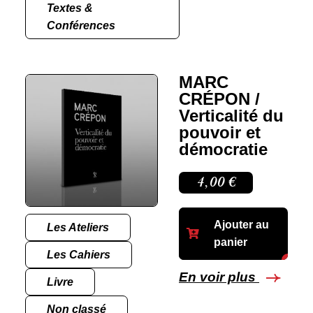
Textes &
Conférences
MARC
CRÉPON /
Verticalité du
pouvoir et
démocratie
4,00
€
Ajouter au
Les Ateliers
panier
Les Cahiers
En voir plus
Livre
Non classé