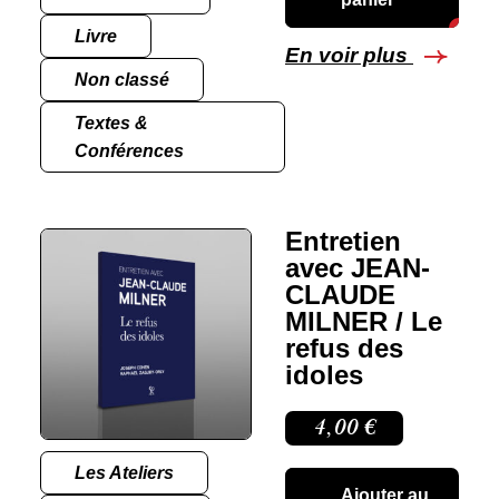
Livre
En voir plus
Non classé
Textes &
Conférences
Entretien
avec JEAN-
CLAUDE
MILNER / Le
refus des
idoles
4,00
€
Les Ateliers
Ajouter au