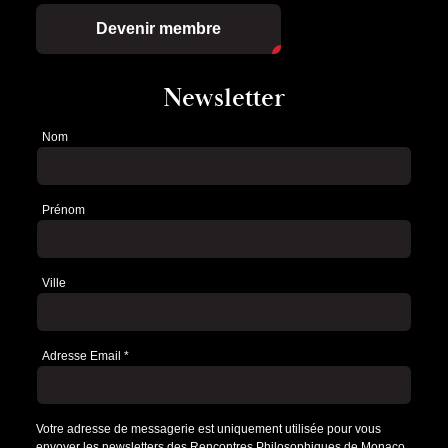
Devenir membre
Newsletter
Nom
Newsletter
Prénom
Ville
Adresse Email
*
Votre adresse de messagerie est uniquement utilisée pour vous
envoyer les newsletters des Rencontres Philosophiques de Monaco.