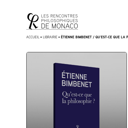
Aller
Aller au
au
contenu
menu
ÉTIENNE BIMBENET / QU’EST-CE QUE LA 
ACCUEIL
•
LIBRAIRIE
•