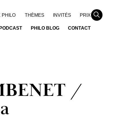
Rechercher
 PHILO
THÈMES
INVITÉS
PRIX
PODCAST
PHILO BLOG
CONTACT
MBENET /
la