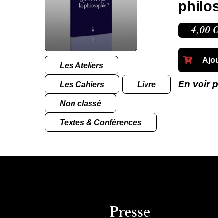
philo
4,00
€
Ajou
Les Ateliers
En voir 
Les Cahiers
Livre
Non classé
Textes & Conférences
Presse