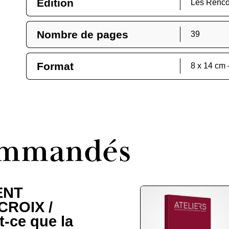
Édition
Les Renco
Nombre de pages
39
Format
8 x 14 cm 
commandés
ENT
CROIX /
t-ce que la