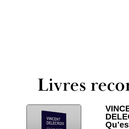
Livres re
VINC
DELE
Qu’es