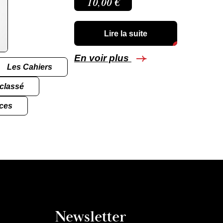
10,00
€
Lire la suite
En voir plus
Les Cahiers
classé
ces
Newsletter