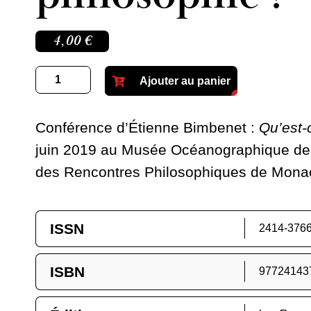
4,00
€
quantité
Ajouter au panier
de
ÉTIENNE
BIMBENET
/
Conférence d’Étienne Bimbenet :
Qu’est-
Qu'est-
ce
juin 2019 au Musée Océanographique de
que
des Rencontres Philosophiques de Mona
la
philosophie
?
ISSN
2414-376
ISBN
97724143