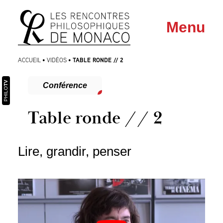
Aller
Aller au
Menu
au
contenu
menu
TABLE RONDE // 2
ACCUEIL
•
VIDÉOS
•
TV
Conférence
PHILO
Table ronde // 2
Lire, grandir, penser