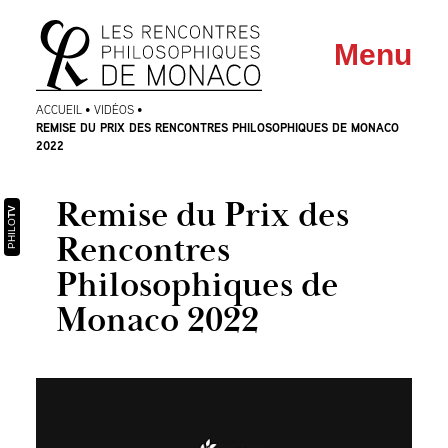
Aller
Aller au
Menu
au
contenu
menu
ACCUEIL
•
VIDÉOS
•
REMISE DU PRIX DES RENCONTRES PHILOSOPHIQUES DE MONACO
2022
Remise du Prix des
TV
PHILO
Rencontres
Philosophiques de
Monaco 2022