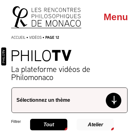
Aller
Aller au
Menu
au
contenu
menu
PAGE 12
ACCUEIL
•
VIDÉOS
•
TV
PHILO
TV
PHILO
La plateforme vidéos de
Philomonaco
Filtrer
Tout
Atelier