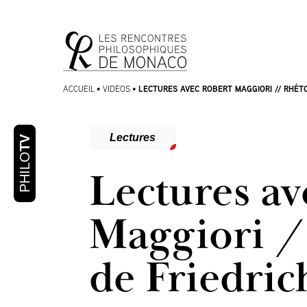
Aller
Aller au
au
contenu
menu
LECTURES AVEC ROBERT MAGGIORI // RHÉTO
ACCUEIL
•
VIDÉOS
•
Lectures
TV
PHILO
Lectures av
Maggiori /
de Friedric