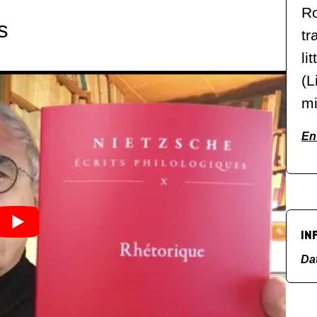
Ro
s
tr
li
(L
mi
En 
IN
Da