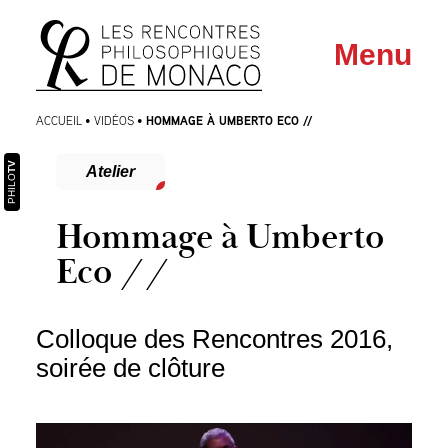
Aller
Aller au
Menu
au
contenu
menu
HOMMAGE À UMBERTO ECO //
ACCUEIL
•
VIDÉOS
•
TV
Atelier
PHILO
Hommage à Umberto
Eco //
Colloque des Rencontres 2016,
soirée de clôture