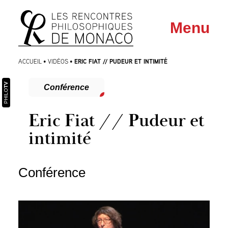
Aller
Aller au
Menu
au
contenu
menu
ERIC FIAT // PUDEUR ET INTIMITÉ
ACCUEIL
•
VIDÉOS
•
TV
Conférence
PHILO
Eric Fiat // Pudeur et
intimité
Conférence