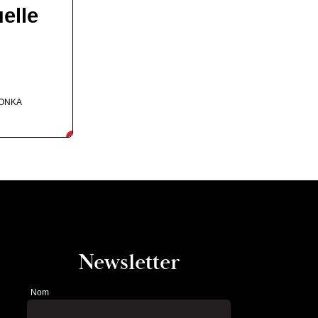
elle
LONKA
Newsletter
Nom
Newsletter