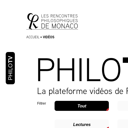
Aller
Aller au
au
contenu
menu
VIDÉOS
ACCUEIL
•
PHILO
TV
PHILO
La plateforme vidéos de
Filtrer
Tout
Lectures