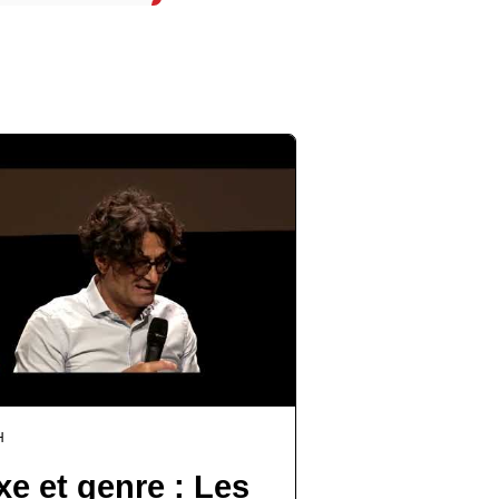
H
xe et genre : Les