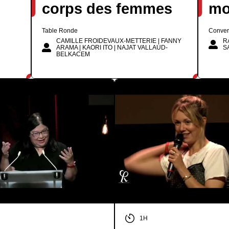
corps des femmes
mo
Table Ronde
Conver
CAMILLE FROIDEVAUX-METTERIE | FANNY
R
ARAMA | KAORI ITO | NAJAT VALLAUD-
S
BELKACEM
1H