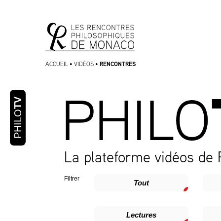
Aller
Aller au
au
contenu
menu
RENCONTRES
ACCUEIL
•
VIDÉOS
•
PHILO
TV
PHILO
La plateforme vidéos de
Filtrer
Tout
Lectures