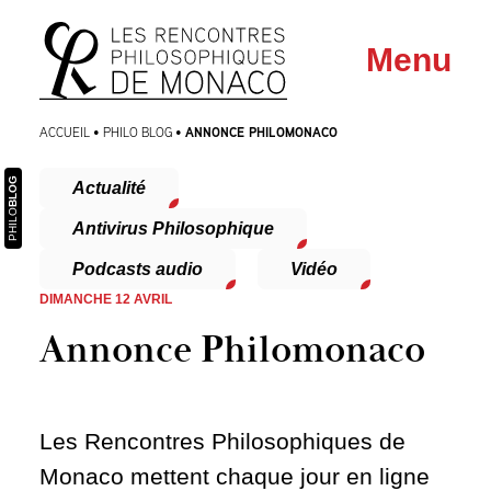
Aller
Aller au
Menu
au
contenu
menu
ANNONCE PHILOMONACO
ACCUEIL
•
PHILO BLOG
•
BLOG
Actualité
PHILO
Antivirus Philosophique
Podcasts audio
Vidéo
DIMANCHE 12 AVRIL
Annonce Philomonaco
Les Rencontres Philosophiques de
Monaco mettent chaque jour en ligne