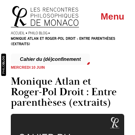
Aller
Aller au
Menu
au
contenu
menu
ACCUEIL
•
PHILO BLOG
•
MONIQUE ATLAN ET ROGER-POL DROIT : ENTRE PARENTHÈSES
(EXTRAITS)
BLOG
Cahier du (dé)confinement
PHILO
MERCREDI 10 JUIN
Monique Atlan et
Roger-Pol Droit : Entre
parenthèses (extraits)