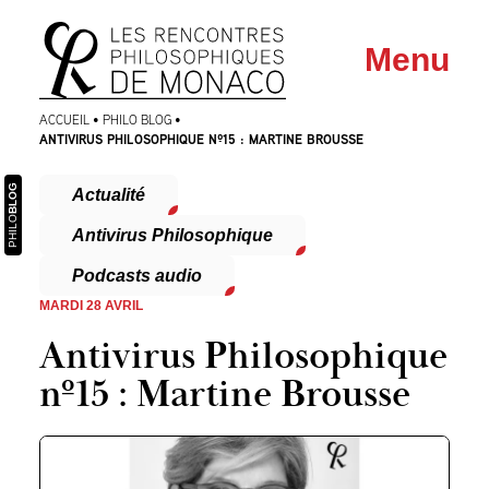
Aller
Aller au
Menu
au
contenu
menu
ACCUEIL
•
PHILO BLOG
•
ANTIVIRUS PHILOSOPHIQUE Nº15 : MARTINE BROUSSE
BLOG
Actualité
PHILO
Antivirus Philosophique
Podcasts audio
MARDI 28 AVRIL
Antivirus Philosophique
nº15 : Martine Brousse