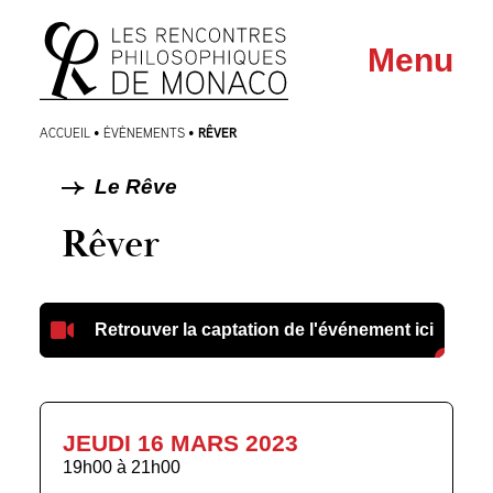
Aller
Aller au
Menu
au
contenu
menu
RÊVER
ACCUEIL
•
ÉVÈNEMENTS
•
Le Rêve
Rêver
Retrouver la captation de l'événement ici
JEUDI 16 MARS 2023
19h00
à
21h00