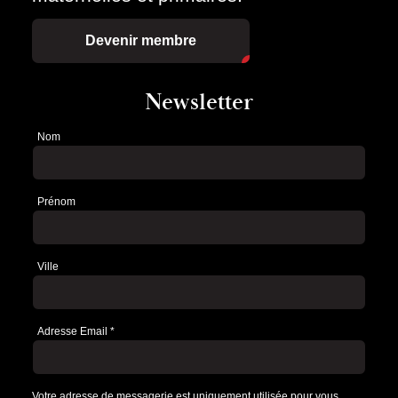
Devenir membre
Newsletter
Nom
Newsletter
Prénom
Ville
Adresse Email
*
Votre adresse de messagerie est uniquement utilisée pour vous