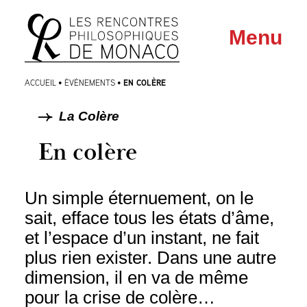
Aller
Aller au
Menu
au
contenu
menu
EN COLÈRE
ACCUEIL
•
ÉVÈNEMENTS
•
La Colère
En colère
Un simple éternuement, on le
sait, efface tous les états d’âme,
et l’espace d’un instant, ne fait
plus rien exister. Dans une autre
dimension, il en va de même
pour la crise de colère…